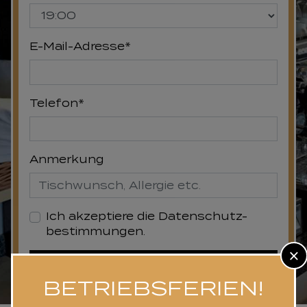
Pflichtfeld
E-Mail-Adresse
*
Pflichtfeld
Telefon
*
Anmerkung
Ich akzeptiere die Datenschutz­
bestimmungen.
Tisch anfragen
BETRIEBSFERIEN!