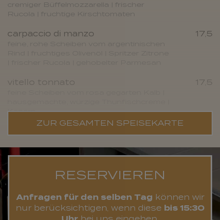
cremiger Büffelmozzarella | frischer
Rucola | fruchtige Kirschtomaten
carpaccio di manzo
17,5
feine, rohe Scheiben vom argentinischen
Rind | fruchtiges Olivenöl | Spritzer Zitrone
| frischer Rucola | gehobelter Parmesan
vitello tonnato
17,5
feine Scheiben vom rosa gegarten Kalb |
hausgemachte, würzige Thunfischcreme |
Kapern
ZUR GESAMTEN SPEISEKARTE
RESERVIEREN
Anfragen für den selben Tag
können wir
nur berücksichtigen, wenn diese
bis 15:30
Uhr
bei uns eingehen.